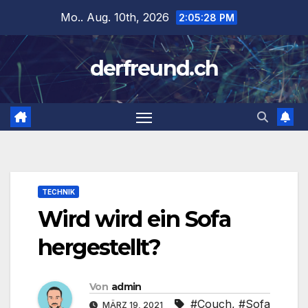
Zum
Mo.. Aug. 10th, 2026
2:05:29 PM
Inhalt
springen
derfreund.ch
TECHNIK
Wird wird ein Sofa
hergestellt?
Von
admin
#Couch
,
#Sofa
MÄRZ 19, 2021