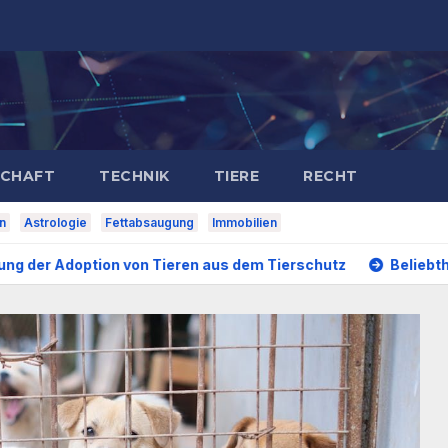
SCHAFT
TECHNIK
TIERE
RECHT
n
Astrologie
Fettabsaugung
Immobilien
n von Tieren aus dem Tierschutz
Beliebtheit von Kosme