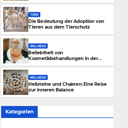
TIERE
Die Bedeutung der Adoption von
Tieren aus dem Tierschutz
WELLNESS
Beliebtheit von
WELLNESS
Kosmetikbehandlungen in der
Heilsteine und Chakren: Eine
Schweiz
Balance
WELLNESS
Heilsteine und Chakren: Eine Reise
OKTOBER 24, 2023
ADMIN
zur inneren Balance
Kategorien