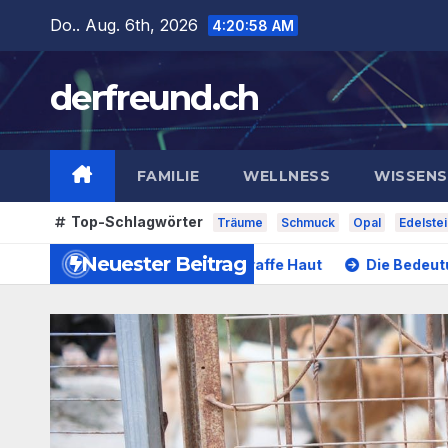
Zum
Do.. Aug. 6th, 2026
4:21:00 AM
Inhalt
springen
derfreund.ch
FAMILIE
WELLNESS
WISSEN
Top-Schlagwörter
Träume
Schmuck
Opal
Edelstei
Neuester Beitrag
e Technologie für straffe Haut
Die Bedeutung der Adoptio