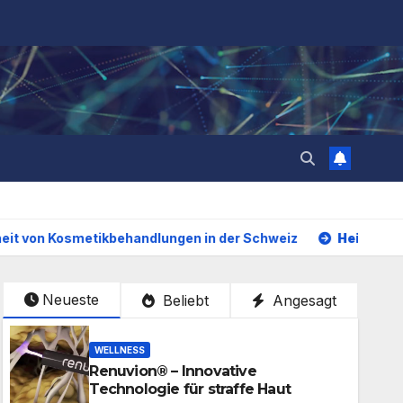
tikbehandlungen in der Schweiz
Heilsteine und Chakren:
Neueste
Beliebt
Angesagt
WELLNESS
Renuvion® – Innovative
Technologie für straffe Haut