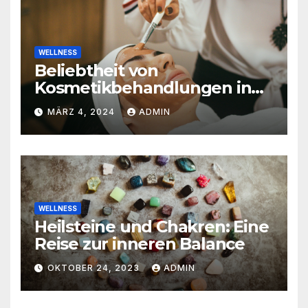
WELLNESS
Beliebtheit von
Kosmetikbehandlungen in
der Schweiz
MÄRZ 4, 2024
ADMIN
WELLNESS
Heilsteine und Chakren: Eine
Reise zur inneren Balance
OKTOBER 24, 2023
ADMIN