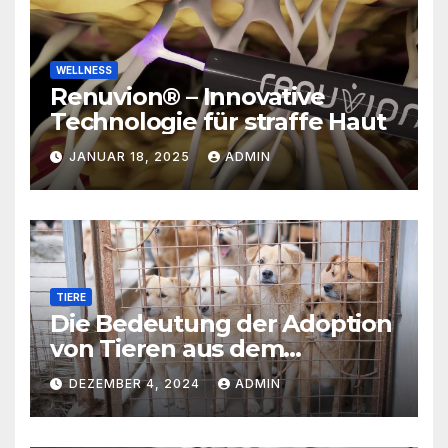
WELLNESS
Renuvion® – Innovative
Technologie für straffe Haut
JANUAR 18, 2025
ADMIN
TIERE
Die Bedeutung der Adoption
von Tieren aus dem
Tierschutz
DEZEMBER 4, 2024
ADMIN