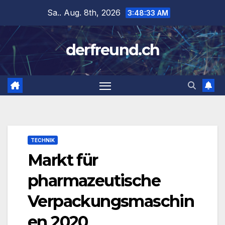
Zum
Sa.. Aug. 8th, 2026
3:48:34 AM
Inhalt
springen
derfreund.ch
TECHNIK
Markt für
pharmazeutische
Verpackungsmaschin
en 2020