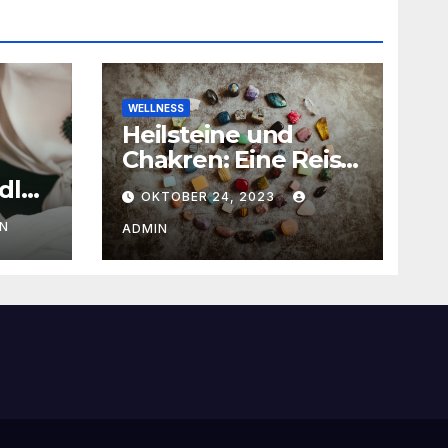
WELLNESS
Heilsteine und
Chakren: Eine Reise
zur inneren Balance
dlu
OKTOBER 24, 2023
weiz
N
ADMIN