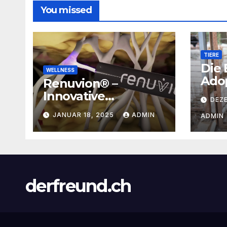
You missed
TIERE
Die
WELLNESS
Ado
Renuvion® –
Tie
Innovative
DEZ
Tier
Technologie für
JANUAR 18, 2025
ADMIN
ADMIN
straffe Haut
derfreund.ch