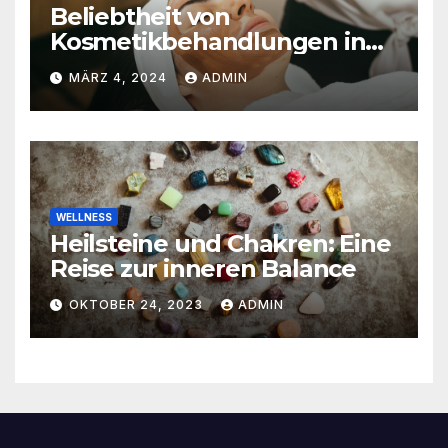
Beliebtheit von
Kosmetikbehandlungen in
der Schweiz
MÄRZ 4, 2024
ADMIN
WELLNESS
Heilsteine und Chakren: Eine
Reise zur inneren Balance
OKTOBER 24, 2023
ADMIN