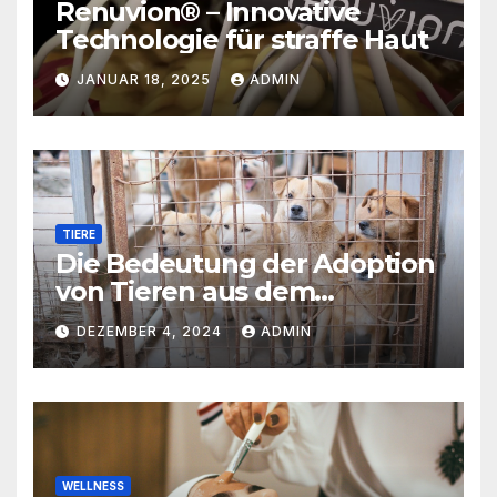
Renuvion® – Innovative
Technologie für straffe Haut
JANUAR 18, 2025
ADMIN
TIERE
Die Bedeutung der Adoption
von Tieren aus dem
Tierschutz
DEZEMBER 4, 2024
ADMIN
WELLNESS