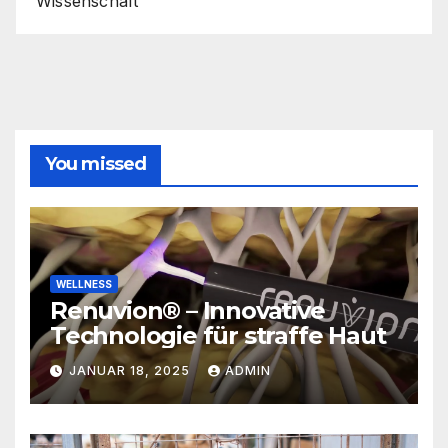
Wissenschaft
You missed
WELLNESS
Renuvion® – Innovative
Technologie für straffe Haut
JANUAR 18, 2025
ADMIN