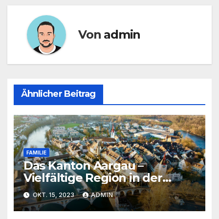
Von
admin
Ähnlicher Beitrag
FAMILIE
Das Kanton Aargau –
Vielfältige Region in der
Schweiz
OKT. 15, 2023
ADMIN