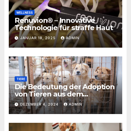
WELLNESS
Renuvion® – Innovative
Technologie für straffe Haut
JANUAR 18, 2025
ADMIN
TIERE
Die Bedeutung der Adoption
von Tieren aus dem
Tierschutz
DEZEMBER 4, 2024
ADMIN