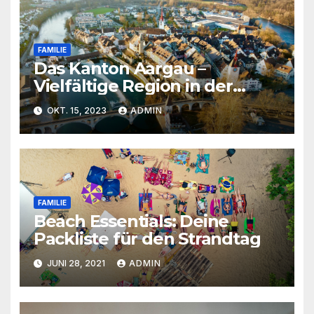
FAMILIE
Das Kanton Aargau –
Vielfältige Region in der
Schweiz
OKT. 15, 2023
ADMIN
FAMILIE
Beach Essentials: Deine
Packliste für den Strandtag
JUNI 28, 2021
ADMIN