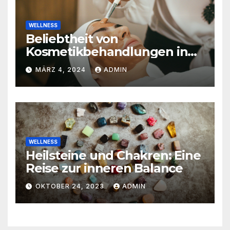
WELLNESS
Beliebtheit von
Kosmetikbehandlungen in
der Schweiz
MÄRZ 4, 2024
ADMIN
WELLNESS
Heilsteine und Chakren: Eine
Reise zur inneren Balance
OKTOBER 24, 2023
ADMIN