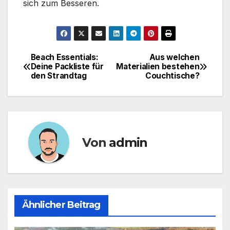
sich zum Besseren.
Beach Essentials:
Aus welchen
Beitragsnavigation
Deine Packliste für
Materialien bestehen
den Strandtag
Couchtische?
Von
admin
Ähnlicher Beitrag