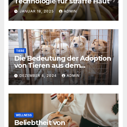
Technologie für straffe Haut
JANUAR 18, 2025
ADMIN
TIERE
Die Bedeutung der Adoption
von Tieren aus dem
Tierschutz
DEZEMBER 4, 2024
ADMIN
WELLNESS
Beliebtheit von