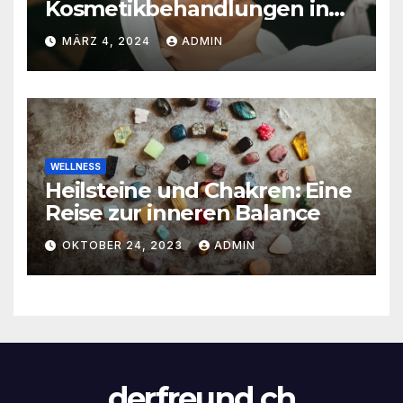
Kosmetikbehandlungen in
der Schweiz
MÄRZ 4, 2024
ADMIN
WELLNESS
Heilsteine und Chakren: Eine
Reise zur inneren Balance
OKTOBER 24, 2023
ADMIN
derfreund.ch