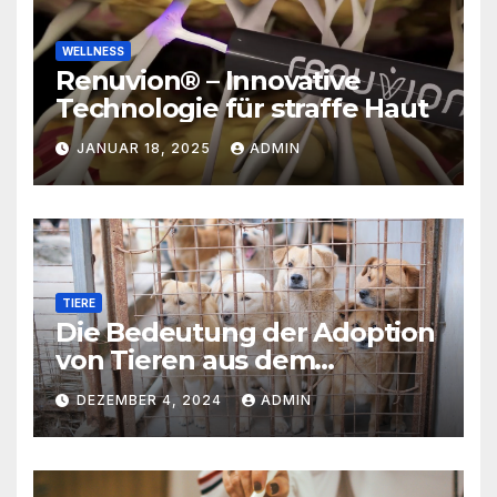
WELLNESS
Renuvion® – Innovative
Technologie für straffe Haut
JANUAR 18, 2025
ADMIN
TIERE
Die Bedeutung der Adoption
von Tieren aus dem
Tierschutz
DEZEMBER 4, 2024
ADMIN