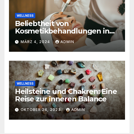
WELLNESS
Beliebtheit von
Kosmetikbehandlungen in
der Schweiz
MÄRZ 4, 2024
ADMIN
WELLNESS
Heilsteine und Chakren: Eine
Reise zur inneren Balance
OKTOBER 24, 2023
ADMIN