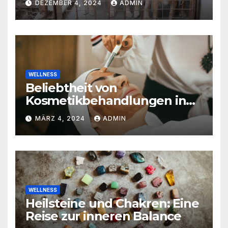
DEZEMBER 4, 2024
ADMIN
WELLNESS
Beliebtheit von
Kosmetikbehandlungen in
der Schweiz
MÄRZ 4, 2024
ADMIN
WELLNESS
Heilsteine und Chakren: Eine
Reise zur inneren Balance