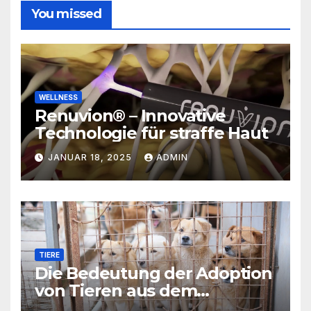
You missed
WELLNESS
Renuvion® – Innovative
Technologie für straffe Haut
JANUAR 18, 2025
ADMIN
TIERE
Die Bedeutung der Adoption
von Tieren aus dem
Tierschutz